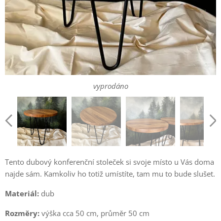
dostupný - pouze osobní odběr
vyprodáno
vyprodáno
dostupný - pouze osobní odběr
vyprodáno
vyprodáno
Tento dubový konferenční stoleček si svoje místo u Vás doma
najde sám. Kamkoliv ho totiž umístíte, tam mu to bude slušet.
Materiál:
dub
Rozměry:
výška cca 50 cm, průměr 50 cm