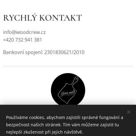
RYCHLÝ KONTAKT
info@woodcrew.cz
+420 732 941 381
Bankovní spojení: 2301830621/2010
Používáme cookies, abychom zajistili správné fungování a
bezpečnost našich stránek. Tím vám můžeme zajistit tu
Vytvořeno službou
Webnode
Cookies
nejlepší zkušenost při jejich návštěvě.