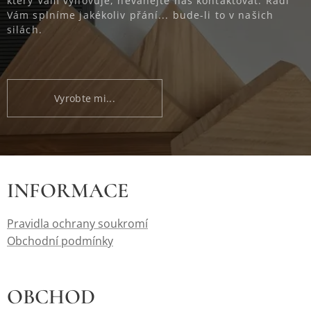
který Vám vyhovuje, neváhejte nás kontaktovat. Rádi
Vám splníme jakékoliv přání... bude-li to v našich
silách.
Vyrobte mi...
INFORMACE
Pravidla ochrany soukromí
Obchodní podmínky
OBCHOD