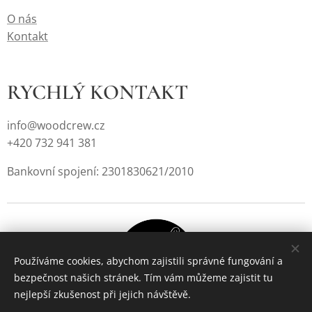
O nás
Kontakt
RYCHLÝ KONTAKT
info@woodcrew.cz
+420 732 941 381
Bankovní spojení: 2301830621/2010
Používáme cookies, abychom zajistili správné fungování a
bezpečnost našich stránek. Tím vám můžeme zajistit tu
nejlepší zkušenost při jejich návštěvě.