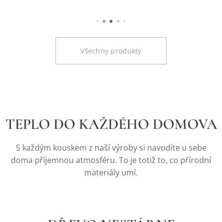
, ručně
lepenou z
kvalitního
českého
dřeva.
Všechny produkty
TEPLO DO KAŽDÉHO DOMOVA
S každým kouskem z naší výroby si navodíte u sebe
doma příjemnou atmosféru. To je totiž to, co přírodní
materiály umí.